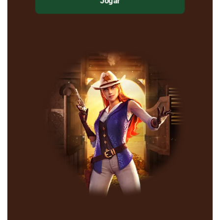
Jogar