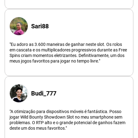
Sari88
"Eu adoro as 3.600 maneiras de ganhar neste slot. Os rolos
em cascata e os multiplicadores progressivos durante as Free
Spins criam momentos eletrizantes. Definitivamente, um dos
meus jogos favoritos para jogar no tempo livre."
Budi_777
"A otimização para dispositivos móveis é fantástica. Posso
jogar Wild Bounty Showdown Slot no meu smartphone sem
problemas. O RTP alto e o grande potencial de ganhos fazem
deste um dos meus favoritos."