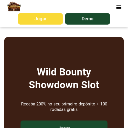
Jogar
Demo
Wild Bounty
Showdown Slot
Receba 200% no seu primeiro depósito + 100
rodadas grátis